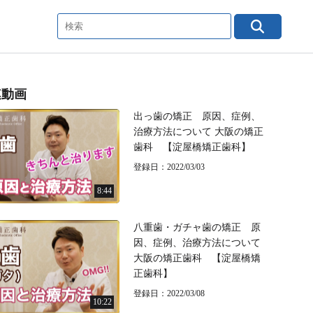
連動画
出っ歯の矯正 原因、症例、
治療方法について 大阪の矯正
歯科 【淀屋橋矯正歯科】
登録日：2022/03/03
8:44
八重歯・ガチャ歯の矯正 原
因、症例、治療方法について
大阪の矯正歯科 【淀屋橋矯
正歯科】
登録日：2022/03/08
10:22