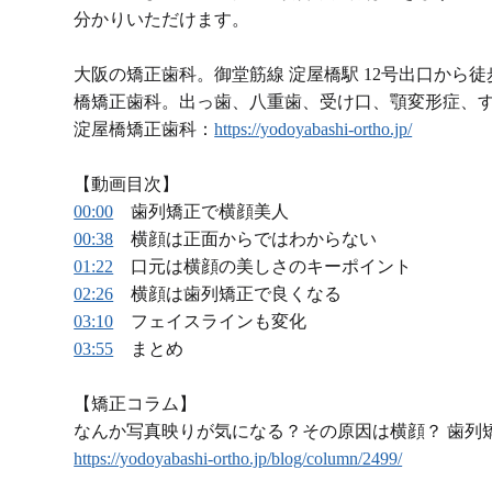
分かりいただけます。
大阪の矯正歯科。御堂筋線 淀屋橋駅 12号出口から徒
橋矯正歯科。出っ歯、八重歯、受け口、顎変形症、
淀屋橋矯正歯科：
https://yodoyabashi-ortho.jp/
【動画目次】
00:00
歯列矯正で横顔美人
00:38
横顔は正面からではわからない
01:22
口元は横顔の美しさのキーポイント
02:26
横顔は歯列矯正で良くなる
03:10
フェイスラインも変化
03:55
まとめ
【矯正コラム】
なんか写真映りが気になる？その原因は横顔？ 歯列
https://yodoyabashi-ortho.jp/blog/column/2499/