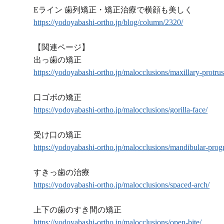
Eライン 歯列矯正・矯正治療で横顔も美しく
https://yodoyabashi-ortho.jp/blog/column/2320/
【関連ページ】
出っ歯の矯正
https://yodoyabashi-ortho.jp/malocclusions/maxillary-protrus
口ゴボの矯正
https://yodoyabashi-ortho.jp/malocclusions/gorilla-face/
受け口の矯正
https://yodoyabashi-ortho.jp/malocclusions/mandibular-prog
すきっ歯の治療
https://yodoyabashi-ortho.jp/malocclusions/spaced-arch/
上下の歯のすき間の矯正
https://yodoyabashi-ortho.jp/malocclusions/open-bite/