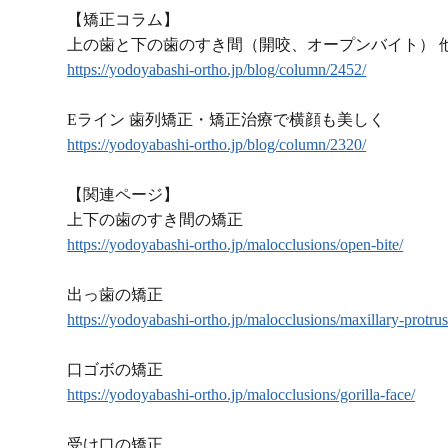
【矯正コラム】
上の歯と下の歯のすき間（開咬、オープンバイト） 
https://yodoyabashi-ortho.jp/blog/column/2452/
Eライン 歯列矯正・矯正治療で横顔も美しく
https://yodoyabashi-ortho.jp/blog/column/2320/
【関連ページ】
上下の歯のすき間の矯正
https://yodoyabashi-ortho.jp/malocclusions/open-bite/
出っ歯の矯正
https://yodoyabashi-ortho.jp/malocclusions/maxillary-protrus
口ゴボの矯正
https://yodoyabashi-ortho.jp/malocclusions/gorilla-face/
受け口の矯正