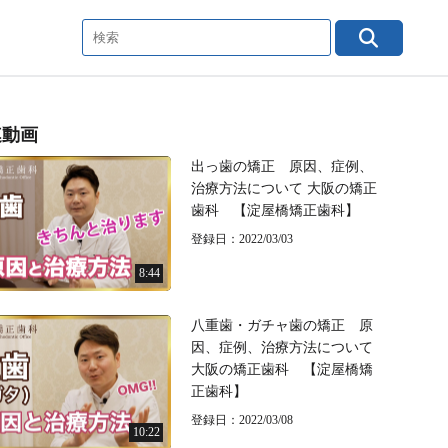
連動画
出っ歯の矯正 原因、症例、
治療方法について 大阪の矯正
歯科 【淀屋橋矯正歯科】
登録日：2022/03/03
8:44
八重歯・ガチャ歯の矯正 原
因、症例、治療方法について
大阪の矯正歯科 【淀屋橋矯
正歯科】
登録日：2022/03/08
10:22