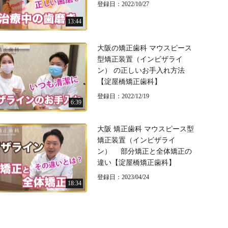
登録日：2022/10/27
13:44
大阪の矯正歯科 マウスピース
型矯正装置（インビザライ
ン） の正しいお手入れ方法
【淀屋橋矯正歯科】
登録日：2022/12/19
6:39
大阪 矯正歯科 マウスピース型
矯正装置（インビザライ
ン） 部分矯正と全体矯正の
違い【淀屋橋矯正歯科】
登録日：2023/04/24
18:34