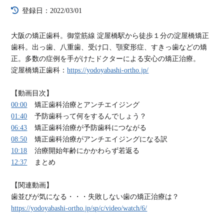
登録日：2022/03/01
大阪の矯正歯科。御堂筋線 淀屋橋駅から徒歩１分の淀屋橋矯正
歯科。出っ歯、八重歯、受け口、顎変形症、すきっ歯などの矯
正。多数の症例を手がけたドクターによる安心の矯正治療。
淀屋橋矯正歯科：
https://yodoyabashi-ortho.jp/
【動画目次】
00:00
矯正歯科治療とアンチエイジング
01:40
予防歯科って何をするんでしょう？
06:43
矯正歯科治療が予防歯科につながる
08:50
矯正歯科治療がアンチエイジングになる訳
10:18
治療開始年齢にかかわらず若返る
12:37
まとめ
【関連動画】
歯並びが気になる・・・失敗しない歯の矯正治療は？
https://yodoyabashi-ortho.jp/sp/c/video/watch/6/