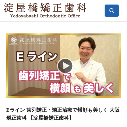
Video
Player
Eライン 歯列矯正・矯正治療で横顔も美しく 大阪
矯正歯科 【淀屋橋矯正歯科】