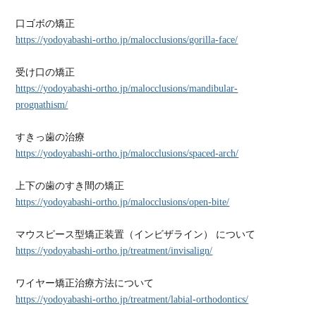
口ゴボの矯正
https://yodoyabashi-ortho.jp/malocclusions/gorilla-face/
受け口の矯正
https://yodoyabashi-ortho.jp/malocclusions/mandibular-
prognathism/
すきっ歯の治療
https://yodoyabashi-ortho.jp/malocclusions/spaced-arch/
上下の歯のすき間の矯正
https://yodoyabashi-ortho.jp/malocclusions/open-bite/
マウスピース型矯正装置（インビザライン） について
https://yodoyabashi-ortho.jp/treatment/invisalign/
ワイヤー矯正治療方法について
https://yodoyabashi-ortho.jp/treatment/labial-orthodontics/