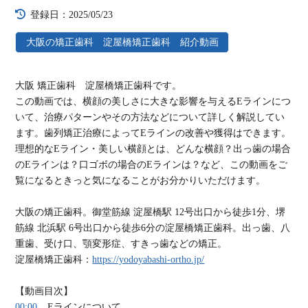
登録日：2025/05/23
大阪の矯正歯科 淀屋橋矯正歯科 紹介動画
大阪 矯正歯科 淀屋橋矯正歯科です。
この動画では、横顔の美しさに大きな影響を与えるEラインにつ
いて、治療パターンやその方法などについて詳しく解説してい
ます。歯列矯正治療によってEラインの改善や獲得はできます。
理想的なEライン・美しい横顔とは、どんな横顔？出っ歯の場合
のEラインは？口ゴボの場合のEラインは？など、この動画をご
覧になるときっと気になることがお分かりいただけます。
大阪の矯正歯科。御堂筋線 淀屋橋駅 12号出口から徒歩1分、堺
筋線 北浜駅 6号出口から徒歩6分の淀屋橋矯正歯科。出っ歯、八
重歯、受け口、顎変形症、すきっ歯などの矯正。
淀屋橋矯正歯科：
https://yodoyabashi-ortho.jp/
【動画目次】
00:00
Eラインについて