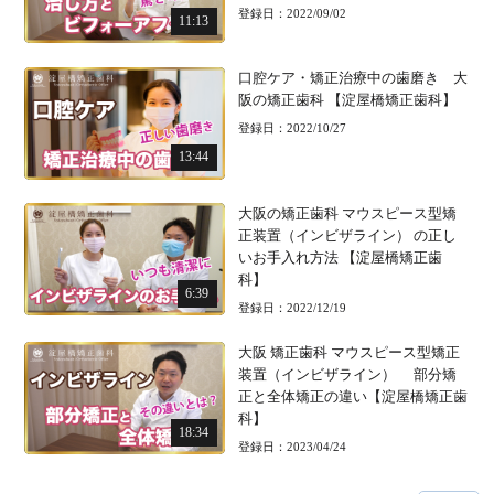
登録日：2022/09/02
11:13
口腔ケア・矯正治療中の歯磨き 大
阪の矯正歯科 【淀屋橋矯正歯科】
登録日：2022/10/27
13:44
大阪の矯正歯科 マウスピース型矯
正装置（インビザライン） の正し
いお手入れ方法 【淀屋橋矯正歯
科】
6:39
登録日：2022/12/19
大阪 矯正歯科 マウスピース型矯正
装置（インビザライン） 部分矯
正と全体矯正の違い【淀屋橋矯正歯
科】
18:34
登録日：2023/04/24