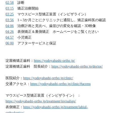
02:58
診断
03:15
矯正治療開始
03:25
マウスピース型矯正装置（インビザライン）
03:56
1～3か月ごとにクリニックに通院し、矯正歯科医の確認
04:06
治療計画と見比べ、歯並びの変化を確認・3D映像
04:26
表側矯正＆裏側矯正 ホームページをご覧ください
04:57
小児矯正
06:00
アフターサービスと保証
淀屋橋矯正歯科：
https://yodoyabashi-ortho.jp/
淀屋橋矯正歯科 院長紹介：
https://yodoyabashi-ortho.jp/doctor/
医院紹介：
https://yodoyabashi-ortho.jp/clinic/
交通アクセス：
https://yodoyabashi-ortho.jp/clinic/#access
マウスピース型矯正装置（インビザライン） ：
https://yodoyabashi-ortho.jp/treatment/invisalign/
表側矯正：
https://yodoyabashi-ortho.jp/treatment/labial-
orthodontics/