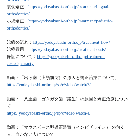
裏側矯正：
https://yodoyabashi-ortho.jp/treatment/lingual-
orthodontics/
小児矯正：
https://yodoyabashi-ortho.jp/treatment/pediatric-
orthodontics/
治療の流れ：
https://yodoyabashi-ortho.jp/treatment-flow/
治療費用：
https://yodoyabashi-ortho.jp/treatment-costs/
保証について：
https://yodoyabashi-ortho.jp/treatment-
costs/#guaranty
動画：「出っ歯（上顎前突）の原因と矯正治療について」
https://yodoyabashi-ortho.jp/sp/c/video/watch/3/
動画：「八重歯・ガタガタ歯（叢生）の原因と矯正治療につい
て」
https://yodoyabashi-ortho.jp/sp/c/video/watch/4/
動画：「マウスピース型矯正装置（インビザライン） の向く
人、向かない人について」