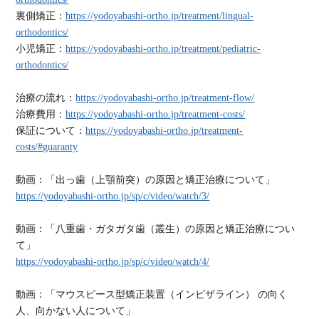
裏側矯正：
https://yodoyabashi-ortho.jp/treatment/lingual-
orthodontics/
小児矯正：
https://yodoyabashi-ortho.jp/treatment/pediatric-
orthodontics/
治療の流れ：
https://yodoyabashi-ortho.jp/treatment-flow/
治療費用：
https://yodoyabashi-ortho.jp/treatment-costs/
保証について：
https://yodoyabashi-ortho.jp/treatment-
costs/#guaranty
動画：「出っ歯（上顎前突）の原因と矯正治療について」
https://yodoyabashi-ortho.jp/sp/c/video/watch/3/
動画：「八重歯・ガタガタ歯（叢生）の原因と矯正治療につい
て」
https://yodoyabashi-ortho.jp/sp/c/video/watch/4/
動画：「マウスピース型矯正装置（インビザライン） の向く
人、向かない人について」