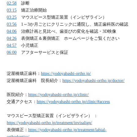
02:58
診断
03:15
矯正治療開始
03:25
マウスピース型矯正装置（インビザライン）
03:56
1～3か月ごとにクリニックに通院し、矯正歯科医の確認
04:06
治療計画と見比べ、歯並びの変化を確認・3D映像
04:26
表側矯正＆裏側矯正 ホームページをご覧ください
04:57
小児矯正
06:00
アフターサービスと保証
淀屋橋矯正歯科：
https://yodoyabashi-ortho.jp/
淀屋橋矯正歯科 院長紹介：
https://yodoyabashi-ortho.jp/doctor/
医院紹介：
https://yodoyabashi-ortho.jp/clinic/
交通アクセス：
https://yodoyabashi-ortho.jp/clinic/#access
マウスピース型矯正装置（インビザライン） ：
https://yodoyabashi-ortho.jp/treatment/invisalign/
表側矯正：
https://yodoyabashi-ortho.jp/treatment/labial-
orthodontics/