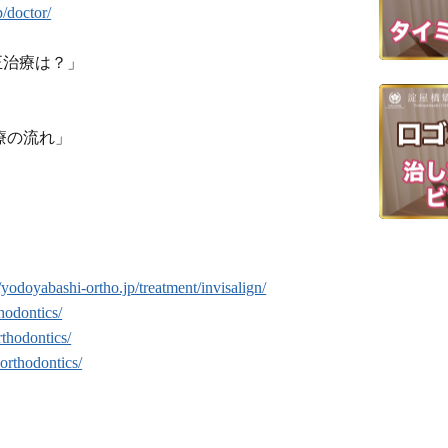
p/doctor/
正治療は？」
療の流れ」
//yodoyabashi-ortho.jp/treatment/invisalign/
thodontics/
rthodontics/
-orthodontics/