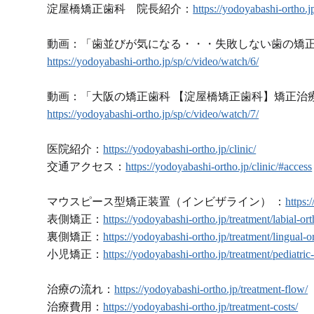
淀屋橋矯正歯科 院長紹介：
https://yodoyabashi-ortho.j
動画：「歯並びが気になる・・・失敗しない歯の矯
https://yodoyabashi-ortho.jp/sp/c/video/watch/6/
動画：「大阪の矯正歯科 【淀屋橋矯正歯科】矯正治
https://yodoyabashi-ortho.jp/sp/c/video/watch/7/
医院紹介：
https://yodoyabashi-ortho.jp/clinic/
交通アクセス：
https://yodoyabashi-ortho.jp/clinic/#access
マウスピース型矯正装置（インビザライン） ：
https:
表側矯正：
https://yodoyabashi-ortho.jp/treatment/labial-or
裏側矯正：
https://yodoyabashi-ortho.jp/treatment/lingual-o
小児矯正：
https://yodoyabashi-ortho.jp/treatment/pediatric
治療の流れ：
https://yodoyabashi-ortho.jp/treatment-flow/
治療費用：
https://yodoyabashi-ortho.jp/treatment-costs/