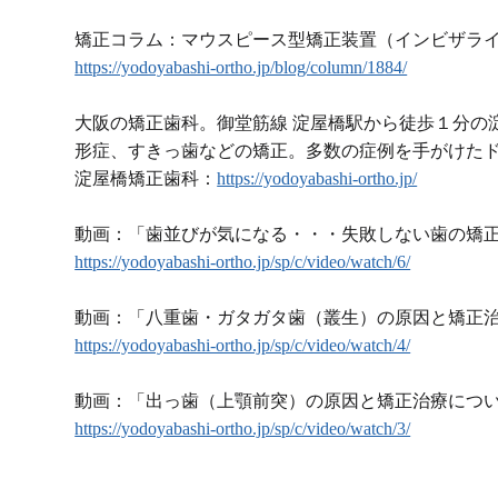
矯正コラム：マウスピース型矯正装置（インビザライ
https://yodoyabashi-ortho.jp/blog/column/1884/
大阪の矯正歯科。御堂筋線 淀屋橋駅から徒歩１分の
形症、すきっ歯などの矯正。多数の症例を手がけた
淀屋橋矯正歯科：
https://yodoyabashi-ortho.jp/
動画：「歯並びが気になる・・・失敗しない歯の矯
https://yodoyabashi-ortho.jp/sp/c/video/watch/6/
動画：「八重歯・ガタガタ歯（叢生）の原因と矯正
https://yodoyabashi-ortho.jp/sp/c/video/watch/4/
動画：「出っ歯（上顎前突）の原因と矯正治療につ
https://yodoyabashi-ortho.jp/sp/c/video/watch/3/