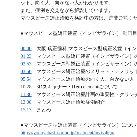
ット、向く人、向かない人がわかります。
また、症例も交えながら解説しています。
マウスピース矯正治療を検討中の方は、是非ご覧く
●マウスピース型矯正装置（インビザライン） 動画
00:00
大阪 矯正歯科 マウスピース型矯正装置（イ
01:23
マウスピース型矯正装置（インビザライン）
02:53
マウスピース型矯正装置（インビザライン）
03:50
マウスピース矯正治療のメリット・デメリッ
05:54
マウスピース矯正治療の向く人、向かない人
10:28
3Dスキャナー・iTero elementについて
11:30
マウスピース矯正治療計画の重要性・クリン
13:08
マウスピース矯正治療症例紹介
15:13
まとめ
●マウスピース型矯正装置（インビザライン）につい
https://yodoyabashi-ortho.jp/treatment/invisalign/