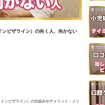
（インビザライン）の向く人、向かない
（インビザライン）の仕組みやデメリット・メリ