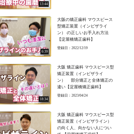
13:44
大阪の矯正歯科 マウスピース
型矯正装置（インビザライ
ン） の正しいお手入れ方法
【淀屋橋矯正歯科】
登録日：2022/12/19
6:39
大阪 矯正歯科 マウスピース型
矯正装置（インビザライ
ン） 部分矯正と全体矯正の
違い【淀屋橋矯正歯科】
登録日：2023/04/24
18:34
大阪 矯正歯科 マウスピース型
矯正装置（インビザライン）
の向く人、向かない人につい