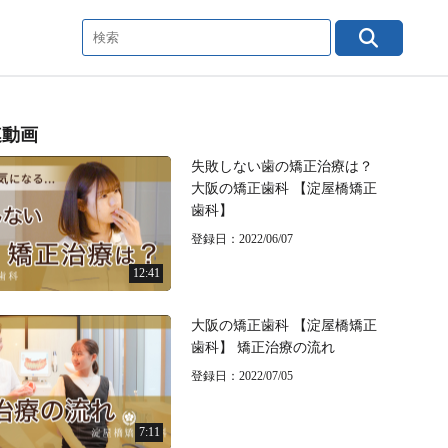
連動画
失敗しない歯の矯正治療は？
大阪の矯正歯科 【淀屋橋矯正
歯科】
登録日：2022/06/07
12:41
大阪の矯正歯科 【淀屋橋矯正
歯科】 矯正治療の流れ
登録日：2022/07/05
7:11