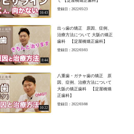
て 【淀屋橋矯正歯科】
登録日：2022/05/23
16:43
出っ歯の矯正 原因、症例、
治療方法について 大阪の矯正
歯科 【淀屋橋矯正歯科】
登録日：2022/03/03
8:44
八重歯・ガチャ歯の矯正 原
因、症例、治療方法について
大阪の矯正歯科 【淀屋橋矯
正歯科】
登録日：2022/03/08
10:22