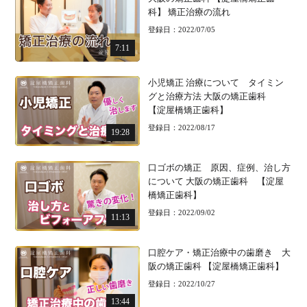
科】 矯正治療の流れ
登録日：2022/07/05
7:11
小児矯正 治療について タイミン
グと治療方法 大阪の矯正歯科
【淀屋橋矯正歯科】
登録日：2022/08/17
19:28
口ゴボの矯正 原因、症例、治し方
について 大阪の矯正歯科 【淀屋
橋矯正歯科】
登録日：2022/09/02
11:13
口腔ケア・矯正治療中の歯磨き 大
阪の矯正歯科 【淀屋橋矯正歯科】
登録日：2022/10/27
13:44