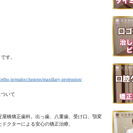
」です。
。
ortho.jp/malocclusions/maxillary-protrusion/
について
淀屋橋矯正歯科。出っ歯、八重歯、受け口、顎変
けたドクターによる安心の矯正治療。