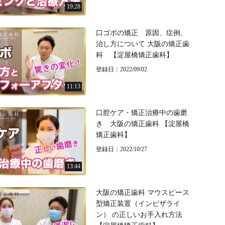
19:28
口ゴボの矯正 原因、症例、
治し方について 大阪の矯正歯
科 【淀屋橋矯正歯科】
登録日：2022/09/02
11:13
口腔ケア・矯正治療中の歯磨
き 大阪の矯正歯科 【淀屋橋
矯正歯科】
登録日：2022/10/27
13:44
大阪の矯正歯科 マウスピース
型矯正装置（インビザライ
ン） の正しいお手入れ方法