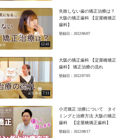
失敗しない歯の矯正治療は？
大阪の矯正歯科 【淀屋橋矯正
歯科】
登録日：2022/06/07
12:41
大阪の矯正歯科 【淀屋橋矯正
歯科】 矯正治療の流れ
登録日：2022/07/05
7:11
小児矯正 治療について タイ
ミングと治療方法 大阪の矯正
歯科 【淀屋橋矯正歯科】
登録日：2022/08/17