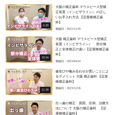
大阪の矯正歯科 マウスピース型矯
正装置（インビザライン） の正し
いお手入れ方法 【淀屋橋矯正歯
科】
6:39
登録日：2022/12/19
大阪 矯正歯科 マウスピース型矯正
装置（インビザライン） 部分矯
正と全体矯正の違い【淀屋橋矯正歯
科】
18:34
登録日：2023/04/24
歯並びや嚙み合わせが悪いことによ
るデメリット 大阪 矯正歯科 【淀屋
橋矯正歯科】
登録日：2023/12/26
21:39
出っ歯の矯正 原因、症例、治療方
法について 大阪の矯正歯科 【淀
屋橋矯正歯科】