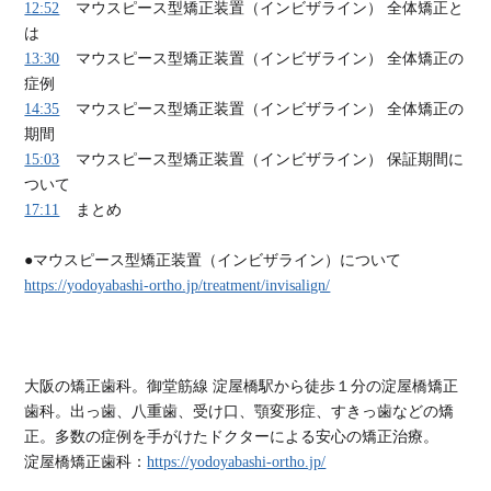
12:52
マウスピース型矯正装置（インビザライン） 全体矯正と
は
13:30
マウスピース型矯正装置（インビザライン） 全体矯正の
症例
14:35
マウスピース型矯正装置（インビザライン） 全体矯正の
期間
15:03
マウスピース型矯正装置（インビザライン） 保証期間に
ついて
17:11
まとめ
●マウスピース型矯正装置（インビザライン）について
https://yodoyabashi-ortho.jp/treatment/invisalign/
大阪の矯正歯科。御堂筋線 淀屋橋駅から徒歩１分の淀屋橋矯正
歯科。出っ歯、八重歯、受け口、顎変形症、すきっ歯などの矯
正。多数の症例を手がけたドクターによる安心の矯正治療。
淀屋橋矯正歯科：
https://yodoyabashi-ortho.jp/