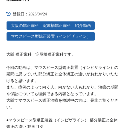
登録日：2023/04/24
大阪の矯正歯科 淀屋橋矯正歯科 紹介動画
マウスピース型矯正装置（インビザライン）
大阪 矯正歯科 淀屋橋矯正歯科です。
今回の動画は、マウスピース型矯正装置（インビザライン）の
疑問に思っていた部分矯正と全体矯正の違いがおわかりいただ
けると思います。
また、症例のよって向く人、向かない人もわかり、治療の期間
や保証についても理解できる内容となっています。
大阪でマウスピース矯正治療を検討中の方は、是非ご覧くださ
い。
●マウスピース型矯正装置（インビザライン） 部分矯正と全体
矯正の違い 動画目次