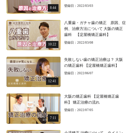
登録日：2022/03/03
8:44
八重歯・ガチャ歯の矯正 原因、症
例、治療方法について 大阪の矯正
歯科 【淀屋橋矯正歯科】
登録日：2022/03/08
10:22
失敗しない歯の矯正治療は？ 大阪
の矯正歯科 【淀屋橋矯正歯科】
登録日：2022/06/07
12:41
大阪の矯正歯科 【淀屋橋矯正歯
科】 矯正治療の流れ
登録日：2022/07/05
7:11